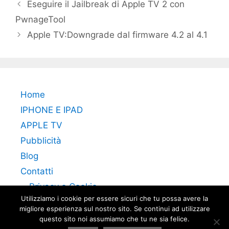
Eseguire il Jailbreak di Apple TV 2 con
PwnageTool
Apple TV:Downgrade dal firmware 4.2 al 4.1
Home
IPHONE E IPAD
APPLE TV
Pubblicità
Blog
Contatti
Privacy e Cookie
Utilizziamo i cookie per essere sicuri che tu possa avere la
migliore esperienza sul nostro sito. Se continui ad utilizzare
questo sito noi assumiamo che tu ne sia felice.