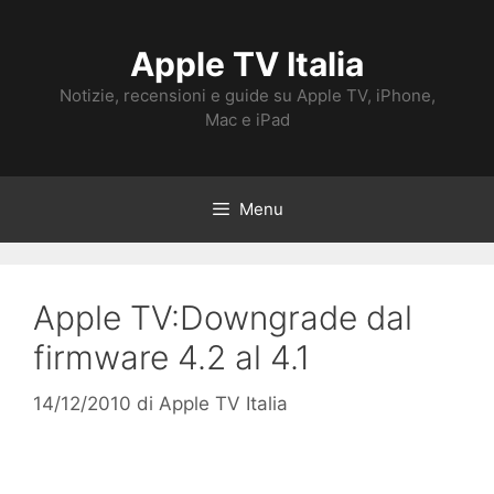
Vai
al
Apple TV Italia
contenuto
Notizie, recensioni e guide su Apple TV, iPhone,
Mac e iPad
Menu
Apple TV:Downgrade dal
firmware 4.2 al 4.1
14/12/2010
di
Apple TV Italia