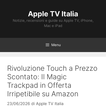
Vai
al
Apple TV Italia
contenuto
Notizie, recensioni e guide su Apple TV, iPhone,
Mac e iPad
Menu
Rivoluzione Touch a Prezzo
Scontato: Il Magic
Trackpad in Offerta
Irripetibile su Amazon
23/06/2026
di
Apple TV Italia