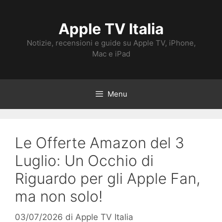
Vai
al
Apple TV Italia
contenuto
Notizie, recensioni e guide su Apple TV, iPhone,
Mac e iPad
Menu
Le Offerte Amazon del 3
Luglio: Un Occhio di
Riguardo per gli Apple Fan,
ma non solo!
03/07/2026
di
Apple TV Italia