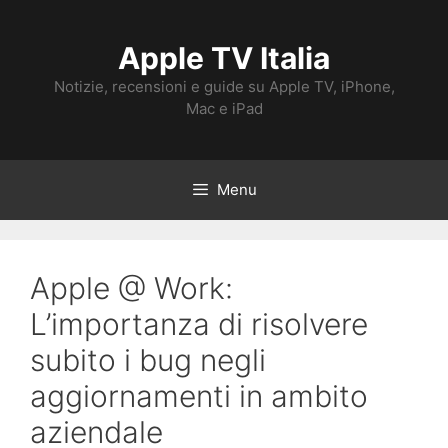
Vai
al
Apple TV Italia
contenuto
Notizie, recensioni e guide su Apple TV, iPhone,
Mac e iPad
Menu
Apple @ Work:
L’importanza di risolvere
subito i bug negli
aggiornamenti in ambito
aziendale