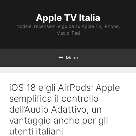
Vai
al
Apple TV Italia
contenuto
Notizie, recensioni e guide su Apple TV, iPhone,
Mac e iPad
Menu
iOS 18 e gli AirPods: Apple
semplifica il controllo
dell’Audio Adattivo, un
vantaggio anche per gli
utenti italiani