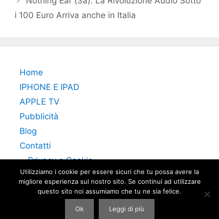
Nothing Ear (3a): La Rivoluzione Audio Sotto
i 100 Euro Arriva anche in Italia
Home
IPHONE E IPAD
APPLE TV
Pubblicità
Blog
Contatti
Privacy e Cookie
Utilizziamo i cookie per essere sicuri che tu possa avere la
migliore esperienza sul nostro sito. Se continui ad utilizzare
questo sito noi assumiamo che tu ne sia felice.
Ok
Leggi di più
© 2026 Apple TV Italia
• Creato con
GeneratePress