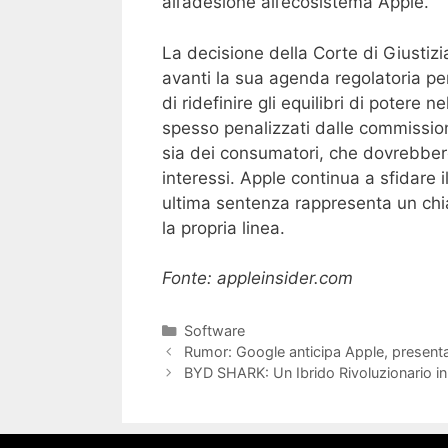
all’adesione all’ecosistema Apple.
La decisione della Corte di Giustiz
avanti la sua agenda regolatoria per 
di ridefinire gli equilibri di potere 
spesso penalizzati dalle commissioni
sia dei consumatori, che dovrebbero 
interessi. Apple continua a sfidare i
ultima sentenza rappresenta un ch
la propria linea.
Fonte: appleinsider.com
Categorie
Software
Rumor: Google anticipa Apple, presentaz
BYD SHARK: Un Ibrido Rivoluzionario in 