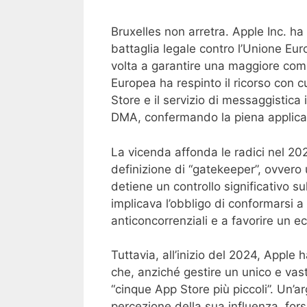
Bruxelles non arretra. Apple Inc. ha
battaglia legale contro l’Unione Eur
volta a garantire una maggiore compe
Europea ha respinto il ricorso con cu
Store e il servizio di messaggistic
DMA, confermando la piena applicab
La vicenda affonda le radici nel 20
definizione di “gatekeeper”, ovvero
detiene un controllo significativo s
implicava l’obbligo di conformarsi a
anticoncorrenziali e a favorire un e
Tuttavia, all’inizio del 2024, Apple
che, anziché gestire un unico e vas
“cinque App Store più piccoli”. Un
percezione della sua influenza, fors