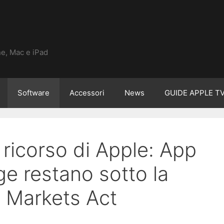
ne, Mac e iPad
Software
Accessori
News
GUIDE APPLE T
 ricorso di Apple: App
e restano sotto la
al Markets Act