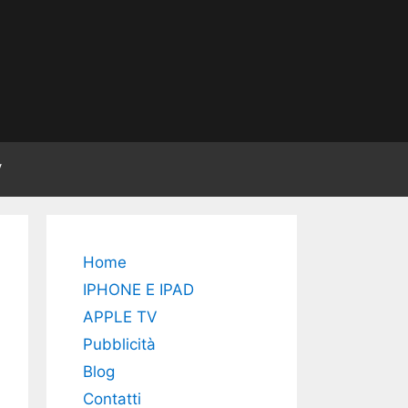
V
Home
IPHONE E IPAD
APPLE TV
Pubblicità
Blog
Contatti