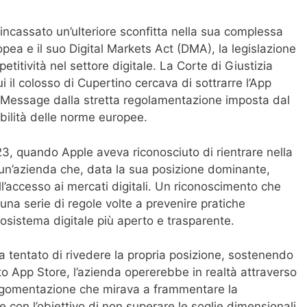
 incassato un’ulteriore sconfitta nella sua complessa
opea e il suo Digital Markets Act (DMA), la legislazione
titività nel settore digitale. La Corte di Giustizia
i il colosso di Cupertino cercava di sottrarre l’App
a iMessage dalla stretta regolamentazione imposta dal
ilità delle norme europee.
23, quando Apple aveva riconosciuto di rientrare nella
 un’azienda che, data la sua posizione dominante,
ull’accesso ai mercati digitali. Un riconoscimento che
 una serie di regole volte a prevenire pratiche
cosistema digitale più aperto e trasparente.
 ha tentato di rivedere la propria posizione, sostenendo
to App Store, l’azienda opererebbe in realtà attraverso
’argomentazione che mirava a frammentare la
e con l’obiettivo di non superare le soglie dimensionali