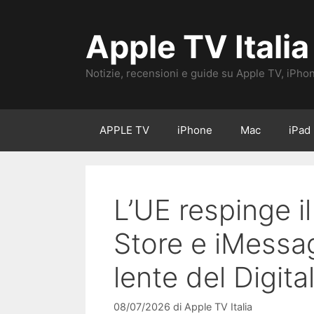
Vai
al
Apple TV Italia
contenuto
Notizie, recensioni e guide su Apple TV, iPho
APPLE TV
iPhone
Mac
iPad
L’UE respinge il
Store e iMessag
lente del Digit
08/07/2026
di
Apple TV Italia