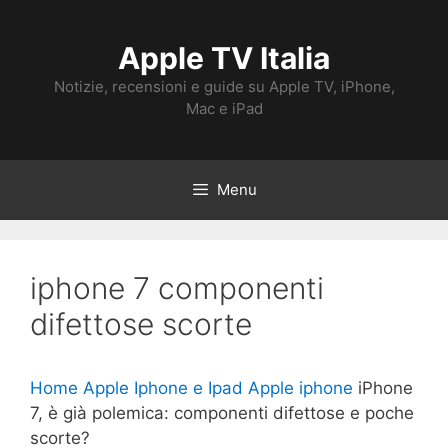
Vai
al
Apple TV Italia
contenuto
Notizie, recensioni e guide su Apple TV, iPhone,
Mac e iPad
Menu
iphone 7 componenti
difettose scorte
Home
Apple Iphone e Ipad
Apple iphone
iPhone
7, è già polemica: componenti difettose e poche
scorte?