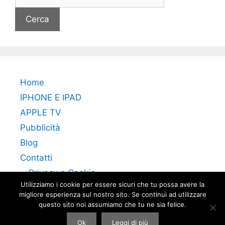
per:
Home
IPHONE E IPAD
APPLE TV
Pubblicità
Blog
Contatti
Privacy e Cookie
Utilizziamo i cookie per essere sicuri che tu possa avere la
migliore esperienza sul nostro sito. Se continui ad utilizzare
questo sito noi assumiamo che tu ne sia felice.
Ok
Leggi di più