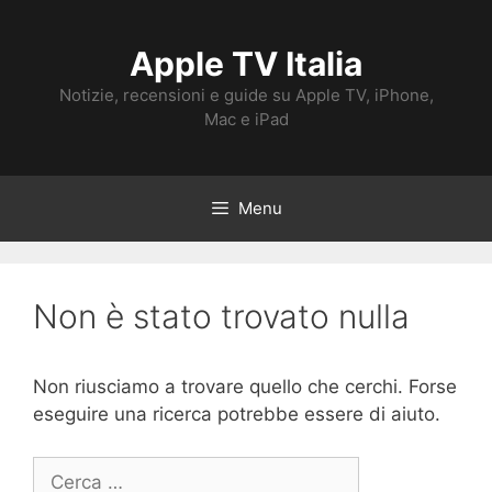
Vai
al
Apple TV Italia
contenuto
Notizie, recensioni e guide su Apple TV, iPhone,
Mac e iPad
Menu
Non è stato trovato nulla
Non riusciamo a trovare quello che cerchi. Forse
eseguire una ricerca potrebbe essere di aiuto.
Ricerca