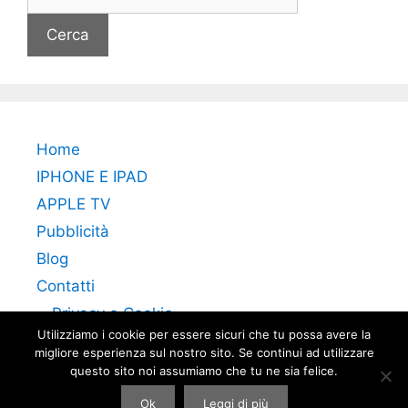
per:
Home
IPHONE E IPAD
APPLE TV
Pubblicità
Blog
Contatti
Privacy e Cookie
Utilizziamo i cookie per essere sicuri che tu possa avere la
migliore esperienza sul nostro sito. Se continui ad utilizzare
questo sito noi assumiamo che tu ne sia felice.
Ok
Leggi di più