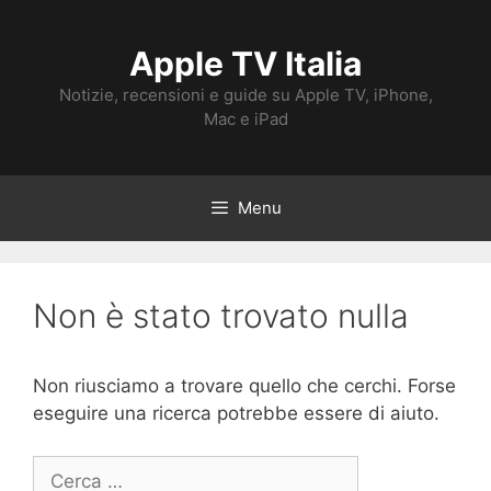
Vai
al
Apple TV Italia
contenuto
Notizie, recensioni e guide su Apple TV, iPhone,
Mac e iPad
Menu
Non è stato trovato nulla
Non riusciamo a trovare quello che cerchi. Forse
eseguire una ricerca potrebbe essere di aiuto.
Ricerca