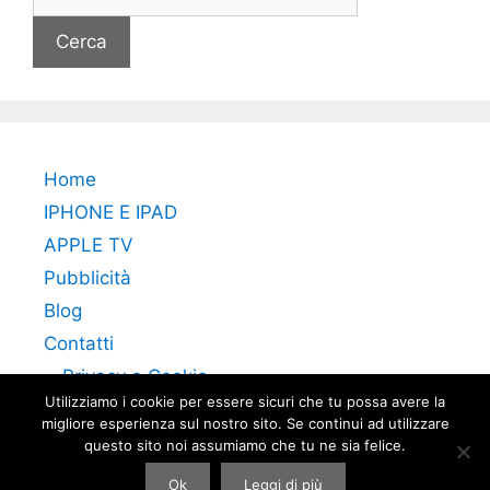
per:
Home
IPHONE E IPAD
APPLE TV
Pubblicità
Blog
Contatti
Privacy e Cookie
Utilizziamo i cookie per essere sicuri che tu possa avere la
migliore esperienza sul nostro sito. Se continui ad utilizzare
questo sito noi assumiamo che tu ne sia felice.
Ok
Leggi di più