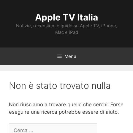
Vai
al
Apple TV Italia
contenuto
Notizie, recensioni e guide su Apple TV, iPhone,
Mac e iPad
Menu
Non è stato trovato nulla
Non riusciamo a trovare quello che cerchi. Forse
eseguire una ricerca potrebbe essere di aiuto.
Ricerca