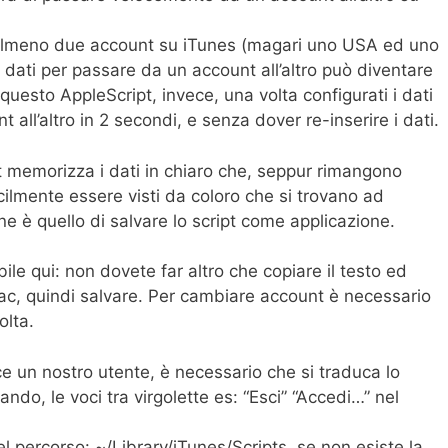
 almeno due account su iTunes (magari uno USA ed uno
 i dati per passare da un account all’altro può diventare
uesto AppleScript, invece, una volta configurati i dati
all’altro in 2 secondi, e senza dover re-inserire i dati.
pt memorizza i dati in chiaro che, seppur rimangono
acilmente essere visti da coloro che si trovano ad
one è quello di salvare lo script come applicazione.
ile qui: non dovete far altro che copiare il testo ed
 Mac, quindi salvare. Per cambiare account è necessario
olta.
ce un nostro utente, è necessario che si traduca lo
ando, le voci tra virgolette es: “Esci” “Accedi…” nel
el percorso: ~/Library/iTunes/Scripts, se non esiste la