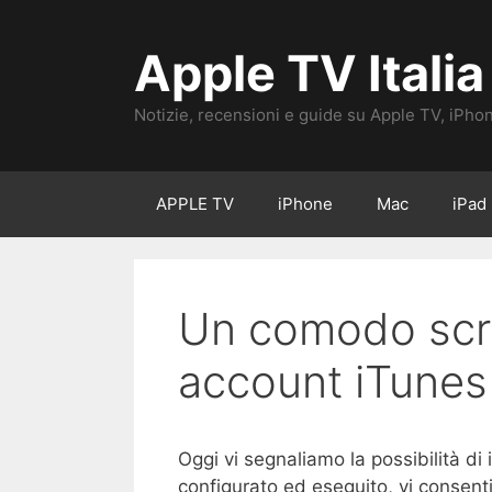
Vai
al
Apple TV Italia
contenuto
Notizie, recensioni e guide su Apple TV, iPho
APPLE TV
iPhone
Mac
iPad
Un comodo scri
account iTunes
Oggi vi segnaliamo la possibilità di
configurato ed eseguito, vi consent