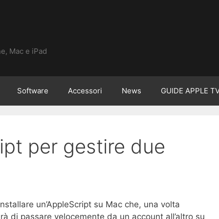
ne, Mac e iPad
Software
Accessori
News
GUIDE APPLE T
pt per gestire due
 installare un’AppleScript su Mac che, una volta
irà di passare velocemente da un account all’altro su