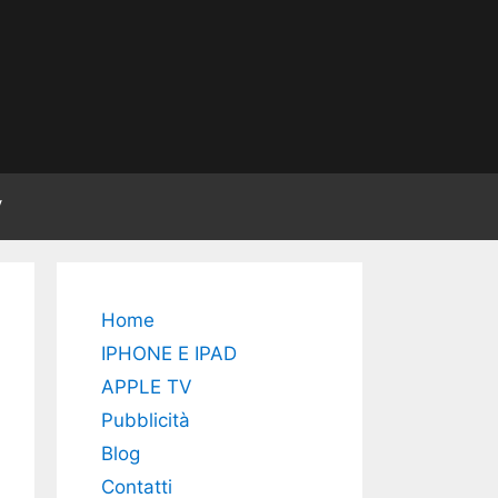
V
Home
IPHONE E IPAD
APPLE TV
Pubblicità
Blog
Contatti