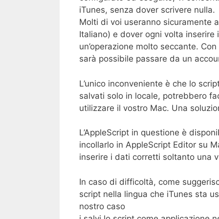
iTunes, senza dover scrivere nulla.
Molti di voi useranno sicuramente
Italiano) e dover ogni volta inserire
un’operazione molto seccante. Con q
sarà possibile passare da un account 
L’unico inconveniente è che lo scri
salvati solo in locale, potrebbero f
utilizzare il vostro Mac. Una soluzi
L’AppleScript in questione è disponib
incollarlo in AppleScript Editor su
inserire i dati corretti soltanto una v
In caso di difficoltà, come suggeris
script nella lingua che iTunes sta us
nostro caso
i salvi lo script come applicazione n