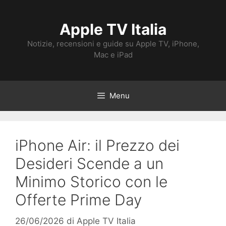
Vai
al
Apple TV Italia
contenuto
Notizie, recensioni e guide su Apple TV, iPhone,
Mac e iPad
Menu
iPhone Air: il Prezzo dei
Desideri Scende a un
Minimo Storico con le
Offerte Prime Day
26/06/2026
di
Apple TV Italia