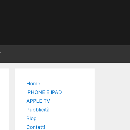
V
Home
IPHONE E IPAD
APPLE TV
Pubblicità
Blog
Contatti