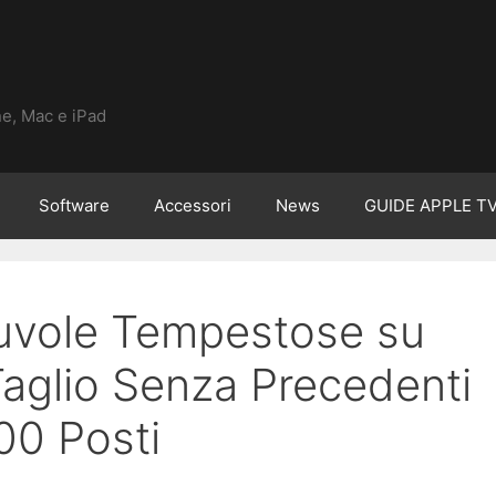
ne, Mac e iPad
Software
Accessori
News
GUIDE APPLE T
uvole Tempestose su
Taglio Senza Precedenti
00 Posti