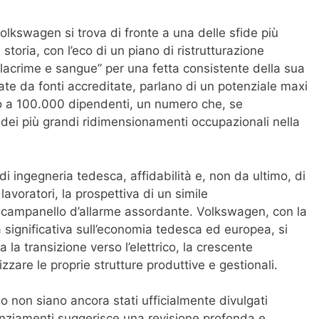
olkswagen si trova di fronte a una delle sfide più
toria, con l’eco di un piano di ristrutturazione
 “lacrime e sangue” per una fetta consistente della sua
tate da fonti accreditate, parlano di un potenziale maxi
no a 100.000 dipendenti, un numero che, se
ei più grandi ridimensionamenti occupazionali nella
 ingegneria tedesca, affidabilità e, non da ultimo, di
lavoratori, la prospettiva di un simile
ampanello d’allarme assordante. Volkswagen, con la
 significativa sull’economia tedesca ed europea, si
a la transizione verso l’elettrico, la crescente
izzare le proprie strutture produttive e gestionali.
no non siano ancora stati ufficialmente divulgati
cenziamenti suggerisce una revisione profonda e