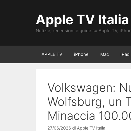
Vai
al
Apple TV Italia
contenuto
Notizie, recensioni e guide su Apple TV, iPho
APPLE TV
iPhone
Mac
iPad
Volkswagen: N
Wolfsburg, un 
Minaccia 100.0
27/06/2026
di
Apple TV Italia