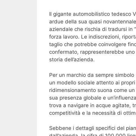
Il gigante automobilistico tedesco V
ardue della sua quasi novantennale s
aziendale che rischia di tradursi in
forza lavoro. Le indiscrezioni, ripor
taglio che potrebbe coinvolgere fi
confermato, rappresenterebbe uno d
storia dell’azienda.
Per un marchio da sempre simbolo di
un modello sociale attento ai propri 
ridimensionamento suona come un c
sua presenza globale e un’influenza
trova a navigare in acque agitate, tr
competitività e la necessità di ottim
Sebbene i dettagli specifici del pia
dall’azienda, la cifra di 100.000 li