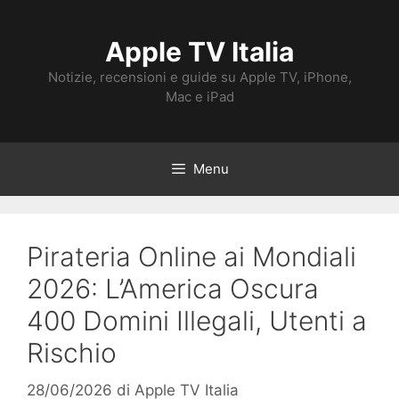
Vai
al
Apple TV Italia
contenuto
Notizie, recensioni e guide su Apple TV, iPhone,
Mac e iPad
Menu
Pirateria Online ai Mondiali
2026: L’America Oscura
400 Domini Illegali, Utenti a
Rischio
28/06/2026
di
Apple TV Italia