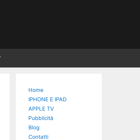
V
Home
IPHONE E IPAD
APPLE TV
Pubblicità
Blog
Contatti