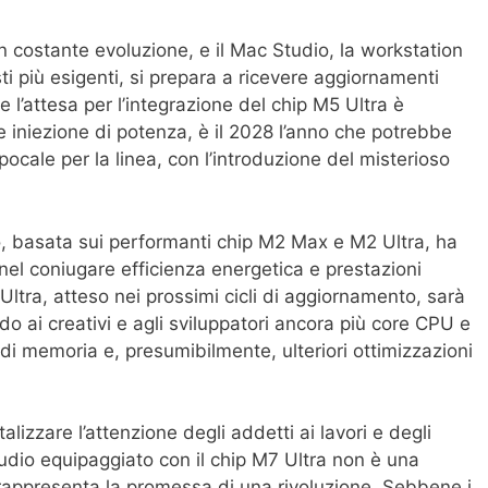
n costante evoluzione, e il Mac Studio, la workstation
i più esigenti, si prepara a ricevere aggiornamenti
re l’attesa per l’integrazione del chip M5 Ultra è
 iniezione di potenza, è il 2028 l’anno che potrebbe
ocale per la linea, con l’introduzione del misterioso
o, basata sui performanti chip M2 Max e M2 Ultra, ha
nel coniugare efficienza energetica e prestazioni
Ultra, atteso nei prossimi cicli di aggiornamento, sarà
do ai creativi e agli sviluppatori ancora più core CPU e
i memoria e, presumibilmente, ulteriori ottimizzazioni
alizzare l’attenzione degli addetti ai lavori e degli
tudio equipaggiato con il chip M7 Ultra non è una
rappresenta la promessa di una rivoluzione. Sebbene i