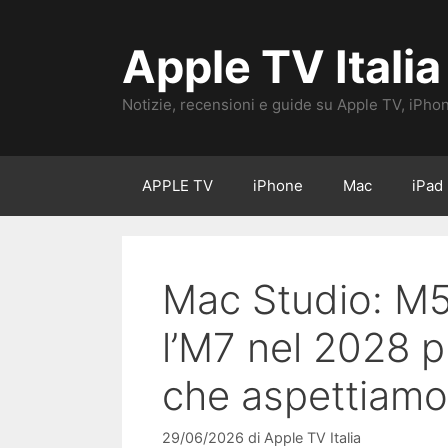
Vai
al
Apple TV Italia
contenuto
Notizie, recensioni e guide su Apple TV, iPho
APPLE TV
iPhone
Mac
iPad
Mac Studio: M5 
l’M7 nel 2028 p
che aspettiamo
29/06/2026
di
Apple TV Italia