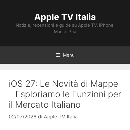
Vai
al
Apple TV Italia
contenuto
Notizie, recensioni e guide su Apple TV, iPhone,
Mac e iPad
Menu
iOS 27: Le Novità di Mappe
– Esploriamo le Funzioni per
il Mercato Italiano
02/07/2026
di
Apple TV Italia