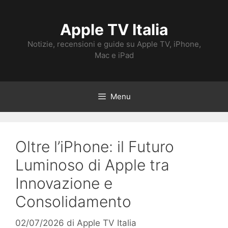
Vai
al
Apple TV Italia
contenuto
Notizie, recensioni e guide su Apple TV, iPhone,
Mac e iPad
Menu
Oltre l’iPhone: il Futuro
Luminoso di Apple tra
Innovazione e
Consolidamento
02/07/2026
di
Apple TV Italia