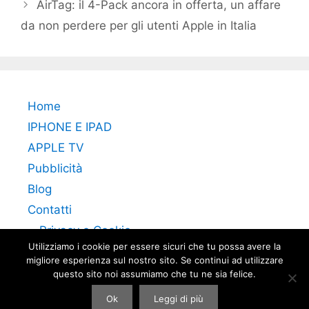
AirTag: il 4-Pack ancora in offerta, un affare
da non perdere per gli utenti Apple in Italia
Home
IPHONE E IPAD
APPLE TV
Pubblicità
Blog
Contatti
Privacy e Cookie
Utilizziamo i cookie per essere sicuri che tu possa avere la
migliore esperienza sul nostro sito. Se continui ad utilizzare
questo sito noi assumiamo che tu ne sia felice.
Ok
Leggi di più
© 2026 Apple TV Italia
• Creato con
GeneratePress