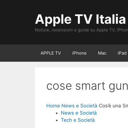
Vai
al
Apple TV Italia
contenuto
Notizie, recensioni e guide su Apple TV, iPho
APPLE TV
iPhone
Mac
iPad
cose smart gun 
Home
News e Società
Cos’è una Sm
News e Società
Tech e Società