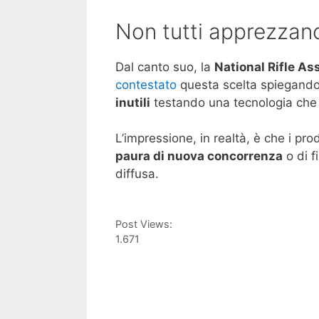
Non tutti apprezzan
Dal canto suo, la
National Rifle As
contestato
questa scelta spiegando 
inutili
testando una tecnologia che 
L’impressione, in realtà, è che i pr
paura di nuova concorrenza
o di f
diffusa.
Post Views:
1.671