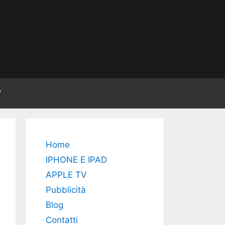
V
Home
IPHONE E IPAD
APPLE TV
Pubblicità
Blog
Contatti