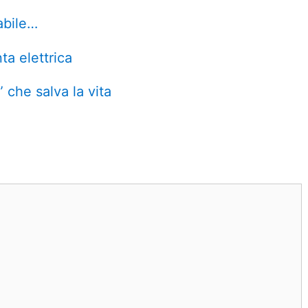
abile…
ta elettrica
che salva la vita