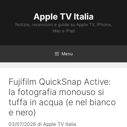
Vai
al
Apple TV Italia
contenuto
Notizie, recensioni e guide su Apple TV, iPhone,
Mac e iPad
Menu
Fujifilm QuickSnap Active:
la fotografia monouso si
tuffa in acqua (e nel bianco
e nero)
03/07/2026
di
Apple TV Italia