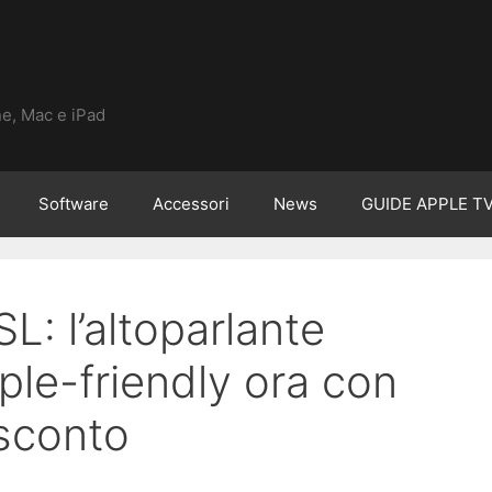
ne, Mac e iPad
Software
Accessori
News
GUIDE APPLE T
L: l’altoparlante
le-friendly ora con
 sconto