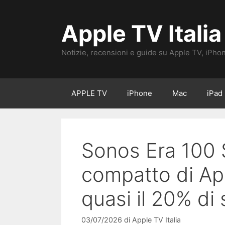
Vai
al
Apple TV Italia
contenuto
Notizie, recensioni e guide su Apple TV, iPho
APPLE TV
iPhone
Mac
iPad
Sonos Era 100 S
compatto di App
quasi il 20% di
03/07/2026
di
Apple TV Italia