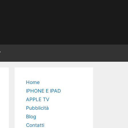
V
Home
IPHONE E IPAD
APPLE TV
Pubblicità
Blog
Contatti