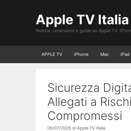
Vai
al
Apple TV Italia
contenuto
Notizie, recensioni e guide su Apple TV, iPho
APPLE TV
iPhone
Mac
iPad
Sicurezza Digit
Allegati a Risc
Compromessi
06/07/2026
di
Apple TV Italia