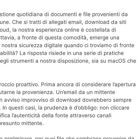
gestione quotidiana di documenti e file provenienti da
ne. Che si tratti di allegati email, download da siti
loud, la nostra esperienza online è costellata di
Tuttavia, a fronte di questa comodità, emerge una
 nostra sicurezza digitale quando ci troviamo di fronte
dabilità? La risposta risiede in una serie di pratiche
e degli strumenti a nostra disposizione, sia su macOS che
roccio proattivo. Prima ancora di considerare l’apertura
lutarne la provenienza. Un’email da un mittente
 un avviso improvviso di download dovrebbero sempre
In questi casi, la prudenza è d’obbligo: non cliccare
ica l’autenticità della fonte attraverso canali
presunto mittente.
ca preliminare, per quei file che sembrano provenire da