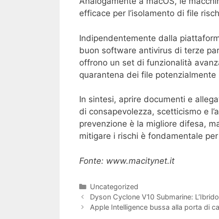
Analogamente a macOS, le macchine
efficace per l’isolamento di file risch
Indipendentemente dalla piattaforma
buon software antivirus di terze pa
offrono un set di funzionalità avanza
quarantena dei file potenzialmente 
In sintesi, aprire documenti e alle
di consapevolezza, scetticismo e l’
prevenzione è la migliore difesa, m
mitigare i rischi è fondamentale per 
Fonte: www.macitynet.it
Categorie
Uncategorized
Dyson Cyclone V10 Submarine: L’Ibrido Pe
Apple Intelligence bussa alla porta di 