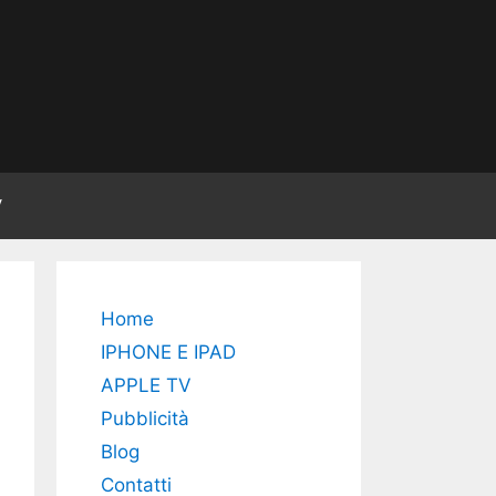
V
Home
IPHONE E IPAD
APPLE TV
Pubblicità
Blog
Contatti