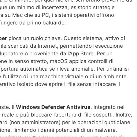
ue un minimo di incertezza, esistono strategie
Sia su Mac che su PC, i sistemi operativi offrono
 fungere da primo baluardo.
per
gioca un ruolo chiave. Questo sistema, attivo di
i file scaricati da Internet, permettendo l’esecuzione
viluppatore o proveniente dall’App Store. Per un
ne in senso stretto, macOS applica controlli di
pertura automatica se rileva anomalie. Per un’analisi
 l’utilizzo di una macchina virtuale o di un ambiente
tivo isolato dove aprire il file senza intaccare il
ste. Il
Windows Defender Antivirus
, integrato nel
eale e può bloccare l’apertura di file sospetti. Inoltre,
dard (non amministratore) per le operazioni quotidiane
ezione, limitando i danni potenziali di un malware.