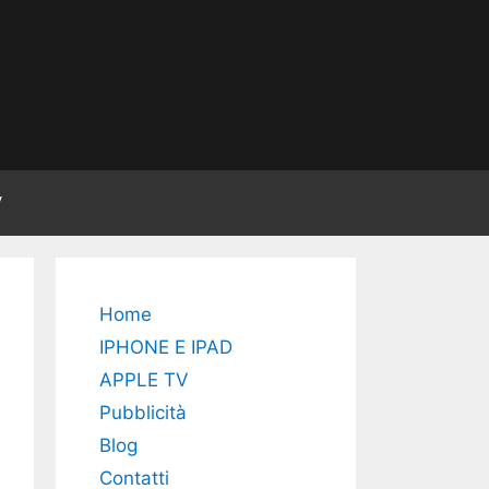
V
Home
IPHONE E IPAD
APPLE TV
Pubblicità
Blog
Contatti