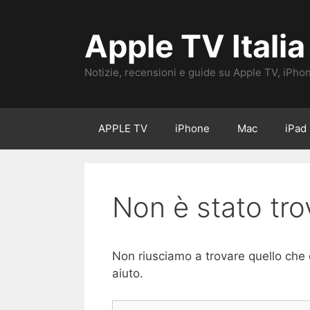
Vai
al
Apple TV Italia
contenuto
Notizie, recensioni e guide su Apple TV, iPho
APPLE TV
iPhone
Mac
iPad
Non è stato tro
Non riusciamo a trovare quello che 
aiuto.
Ricerca